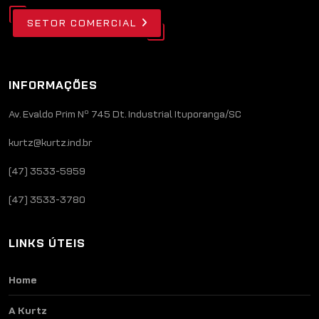
SETOR COMERCIAL
INFORMAÇÕES
Av. Evaldo Prim Nº 745 Dt. Industrial Ituporanga/SC
kurtz@kurtz.ind.br
(47) 3533-5959
(47) 3533-3780
LINKS ÚTEIS
Home
A Kurtz